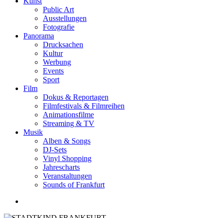
Kunst
Public Art
Ausstellungen
Fotografie
Panorama
Drucksachen
Kultur
Werbung
Events
Sport
Film
Dokus & Reportagen
Filmfestivals & Filmreihen
Animationsfilme
Streaming & TV
Musik
Alben & Songs
DJ-Sets
Vinyl Shopping
Jahrescharts
Veranstaltungen
Sounds of Frankfurt
search