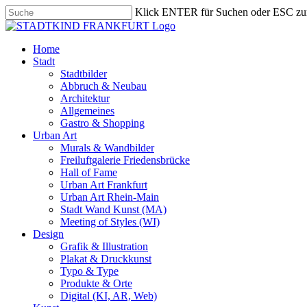
Skip
Klick ENTER für Suchen oder ESC zu
to
Close
main
Search
content
search
Menu
Home
Stadt
Stadtbilder
Abbruch & Neubau
Architektur
Allgemeines
Gastro & Shopping
Urban Art
Murals & Wandbilder
Freiluftgalerie Friedensbrücke
Hall of Fame
Urban Art Frankfurt
Urban Art Rhein-Main
Stadt Wand Kunst (MA)
Meeting of Styles (WI)
Design
Grafik & Illustration
Plakat & Druckkunst
Typo & Type
Produkte & Orte
Digital (KI, AR, Web)