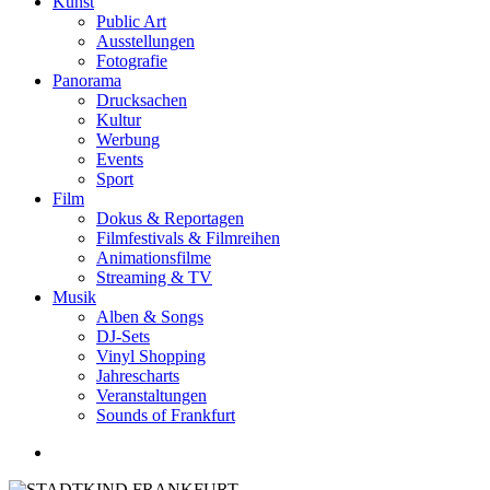
Kunst
Public Art
Ausstellungen
Fotografie
Panorama
Drucksachen
Kultur
Werbung
Events
Sport
Film
Dokus & Reportagen
Filmfestivals & Filmreihen
Animationsfilme
Streaming & TV
Musik
Alben & Songs
DJ-Sets
Vinyl Shopping
Jahrescharts
Veranstaltungen
Sounds of Frankfurt
search