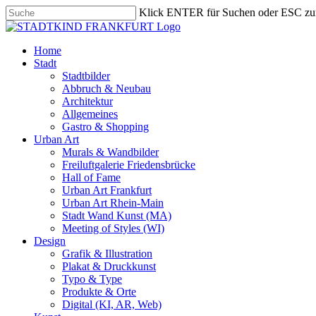
Skip
Klick ENTER für Suchen oder ESC zu
to
Close
main
Search
content
search
Menu
Home
Stadt
Stadtbilder
Abbruch & Neubau
Architektur
Allgemeines
Gastro & Shopping
Urban Art
Murals & Wandbilder
Freiluftgalerie Friedensbrücke
Hall of Fame
Urban Art Frankfurt
Urban Art Rhein-Main
Stadt Wand Kunst (MA)
Meeting of Styles (WI)
Design
Grafik & Illustration
Plakat & Druckkunst
Typo & Type
Produkte & Orte
Digital (KI, AR, Web)