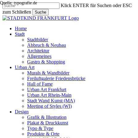
Quelle: typografie.de
Skip
Klick ENTER für Suchen oder ESC
to
zum Schließen
Suche
main
Close
content
Search
search
Menu
Home
Stadt
Stadtbilder
Abbruch & Neubau
Architektur
Allgemeines
Gastro & Shopping
Urban Art
Murals & Wandbilder
Freiluftgalerie Friedensbrücke
Hall of Fame
Urban Art Frankfurt
Urban Art Rhein-Main
Stadt Wand Kunst (MA)
Meeting of Styles (WI)
Design
Grafik & Illustration
Plakat & Druckkunst
Typo & Type
Produkte & Orte