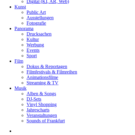
Digital (KI, AR, Web)
Kunst
Public Art
Ausstellungen
Fotografie
Panorama
Drucksachen
Kultur
Werbung
Events
Sport
Film
Dokus & Reportagen
Filmfestivals & Filmreihen
Animationsfilme
Streaming & TV
Musik
Alben & Songs
DJ-Sets
Vinyl Shopping
Jahrescharts
Veranstaltungen
Sounds of Frankfurt
search