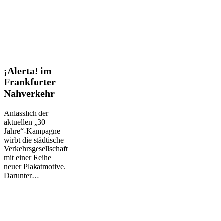
¡Alerta!
¡Alerta! im
im
Frankfurter
Frankfurter
Nahverkehr
Nahverkehr
Anlässlich der
aktuellen „30
Jahre“-Kampagne
wirbt die städtische
Verkehrsgesellschaft
mit einer Reihe
neuer Plakatmotive.
Darunter…