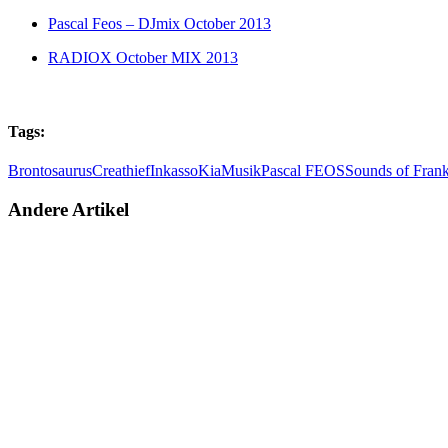
Pascal Feos – DJmix October 2013
RADIOX October MIX 2013
Tags:
Brontosaurus
Creathief
Inkasso
Kia
Musik
Pascal FEOS
Sounds of Frank
Andere Artikel