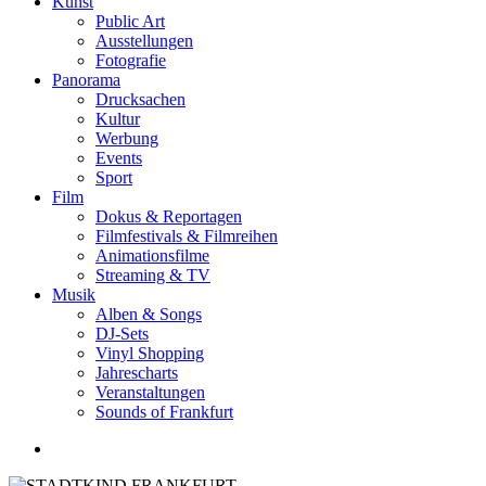
Kunst
Public Art
Ausstellungen
Fotografie
Panorama
Drucksachen
Kultur
Werbung
Events
Sport
Film
Dokus & Reportagen
Filmfestivals & Filmreihen
Animationsfilme
Streaming & TV
Musik
Alben & Songs
DJ-Sets
Vinyl Shopping
Jahrescharts
Veranstaltungen
Sounds of Frankfurt
search