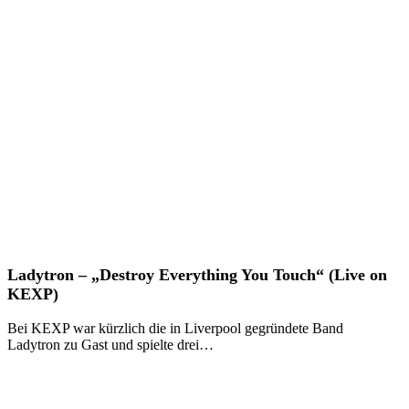
Ladytron
Ladytron – „Destroy Everything You Touch“ (Live on
–
KEXP)
„Destroy
Everything
Bei KEXP war kürzlich die in Liverpool gegründete Band
You
Ladytron zu Gast und spielte drei…
Touch“
(Live
on
KEXP)