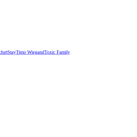
furt
Stay
Timo Wiegand
Toxic Family