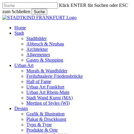
Skip
Klick ENTER für Suchen oder ESC
to
zum Schließen
Suche
main
Close
content
Search
search
Menu
Home
Stadt
Stadtbilder
Abbruch & Neubau
Architektur
Allgemeines
Gastro & Shopping
Urban Art
Murals & Wandbilder
Freiluftgalerie Friedensbrücke
Hall of Fame
Urban Art Frankfurt
Urban Art Rhein-Main
Stadt Wand Kunst (MA)
Meeting of Styles (WI)
Design
Grafik & Illustration
Plakat & Druckkunst
Typo & Type
Produkte & Orte