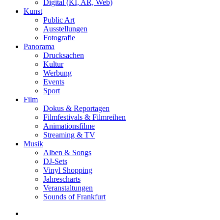
Digital (KI, AR, Web)
Kunst
Public Art
Ausstellungen
Fotografie
Panorama
Drucksachen
Kultur
Werbung
Events
Sport
Film
Dokus & Reportagen
Filmfestivals & Filmreihen
Animationsfilme
Streaming & TV
Musik
Alben & Songs
DJ-Sets
Vinyl Shopping
Jahrescharts
Veranstaltungen
Sounds of Frankfurt
search