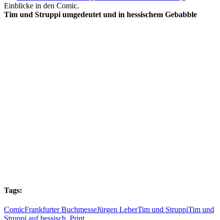
Einblicke in den Comic.
Tim und Struppi umgedeutet und in hessischem Gebabble
Tags:
Comic
Frankfurter Buchmesse
Jürgen Leber
Tim und Struppi
Tim und
Struppi auf hessisch. Print