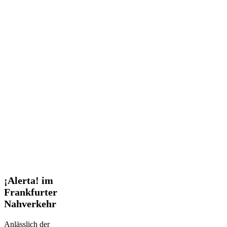
¡Alerta!
¡Alerta! im
im
Frankfurter
Frankfurter
Nahverkehr
Nahverkehr
Anlässlich der