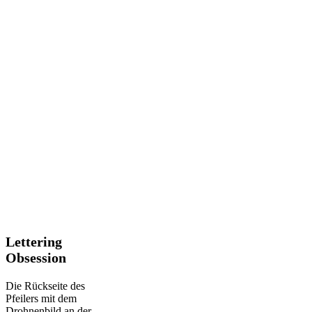
Lettering
Lettering
Obsession
Obsession
Die Rückseite des
Pfeilers mit dem
Drohnenbild an der