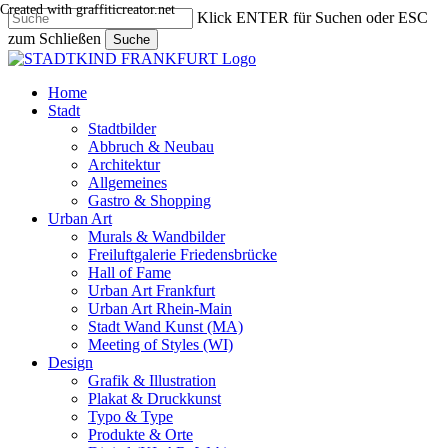
Created with graffiticreator.net
Skip
Klick ENTER für Suchen oder ESC
to
zum Schließen
Suche
main
Close
content
Search
search
Menu
Home
Stadt
Stadtbilder
Abbruch & Neubau
Architektur
Allgemeines
Gastro & Shopping
Urban Art
Murals & Wandbilder
Freiluftgalerie Friedensbrücke
Hall of Fame
Urban Art Frankfurt
Urban Art Rhein-Main
Stadt Wand Kunst (MA)
Meeting of Styles (WI)
Design
Grafik & Illustration
Plakat & Druckkunst
Typo & Type
Produkte & Orte