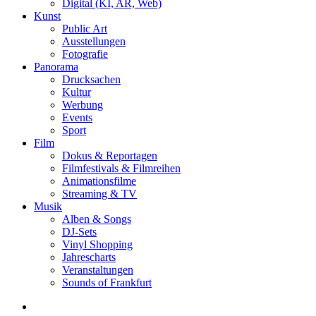
Digital (KI, AR, Web)
Kunst
Public Art
Ausstellungen
Fotografie
Panorama
Drucksachen
Kultur
Werbung
Events
Sport
Film
Dokus & Reportagen
Filmfestivals & Filmreihen
Animationsfilme
Streaming & TV
Musik
Alben & Songs
DJ-Sets
Vinyl Shopping
Jahrescharts
Veranstaltungen
Sounds of Frankfurt
search