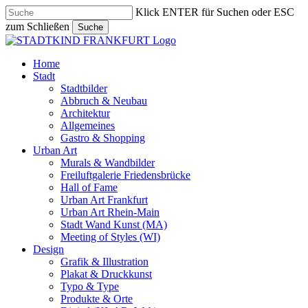
Skip
Klick ENTER für Suchen oder ESC
to
zum Schließen
Suche
main
Close
content
Search
search
Menu
Home
Stadt
Stadtbilder
Abbruch & Neubau
Architektur
Allgemeines
Gastro & Shopping
Urban Art
Murals & Wandbilder
Freiluftgalerie Friedensbrücke
Hall of Fame
Urban Art Frankfurt
Urban Art Rhein-Main
Stadt Wand Kunst (MA)
Meeting of Styles (WI)
Design
Grafik & Illustration
Plakat & Druckkunst
Typo & Type
Produkte & Orte