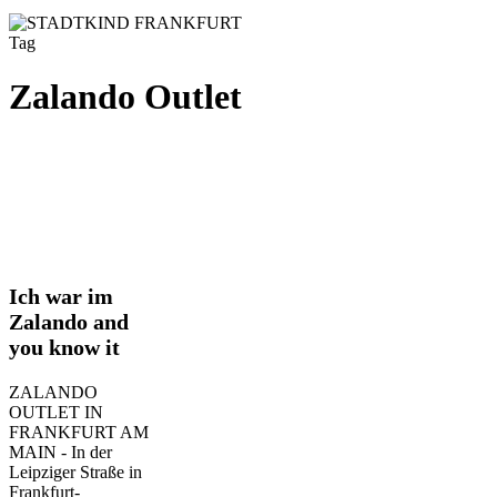
Tag
Zalando Outlet
Ich
Ich war im
war
Zalando and
im
you know it
Zalando
and
you
ZALANDO
know
OUTLET IN
it
FRANKFURT AM
MAIN - In der
Leipziger Straße in
Frankfurt-