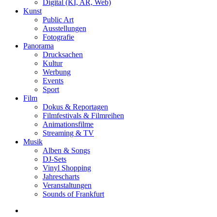
Digital (KI, AR, Web)
Kunst
Public Art
Ausstellungen
Fotografie
Panorama
Drucksachen
Kultur
Werbung
Events
Sport
Film
Dokus & Reportagen
Filmfestivals & Filmreihen
Animationsfilme
Streaming & TV
Musik
Alben & Songs
DJ-Sets
Vinyl Shopping
Jahrescharts
Veranstaltungen
Sounds of Frankfurt
search