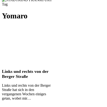
Tag
Yomaro
Links
Links und rechts von der
und
Berger Straße
rechts
von
Links und rechts von der Berger
der
Straße hat sich in den
Berger
vergangenen Wochen einiges
Straße
getan, wobei mir…