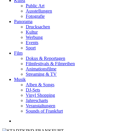
Kunst
Public Art
Ausstellungen
Fotografie
Panorama
Drucksachen
Kultur
Werbung
Events
Sport
Film
Dokus & Reportagen
Filmfestivals & Filmreihen
Animationsfilme
Streaming & TV
Musik
Alben & Songs
DJ-Sets
Vinyl Shopping
Jahrescharts
Veranstaltungen
Sounds of Frankfurt
search