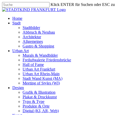
Skip
Klick ENTER für Suchen oder ESC zu
to
Close
main
Search
content
search
Menu
Home
Stadt
Stadtbilder
Abbruch & Neubau
Architektur
Allgemeines
Gastro & Shopping
Urban Art
Murals & Wandbilder
Freiluftgalerie Friedensbrücke
Hall of Fame
Urban Art Frankfurt
Urban Art Rhein-Main
Stadt Wand Kunst (MA)
Meeting of Styles (WI)
Design
Grafik & Illustration
Plakat & Druckkunst
Typo & Type
Produkte & Orte
Digital (KI, AR, Web)