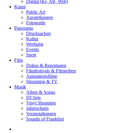
Digital (KI, AR, Web)
Kunst
Public Art
Ausstellungen
Fotografie
Panorama
Drucksachen
Kultur
Werbung
Events
Sport
Film
Dokus & Reportagen
Filmfestivals & Filmreihen
Animationsfilme
Streaming & TV
Musik
Alben & Songs
DJ-Sets
Vinyl Shopping
Jahrescharts
Veranstaltungen
Sounds of Frankfurt
search