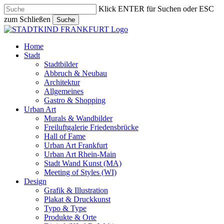
Skip
Klick ENTER für Suchen oder ESC
to
zum Schließen
Suche
main
Close
content
Search
search
Menu
Home
Stadt
Stadtbilder
Abbruch & Neubau
Architektur
Allgemeines
Gastro & Shopping
Urban Art
Murals & Wandbilder
Freiluftgalerie Friedensbrücke
Hall of Fame
Urban Art Frankfurt
Urban Art Rhein-Main
Stadt Wand Kunst (MA)
Meeting of Styles (WI)
Design
Grafik & Illustration
Plakat & Druckkunst
Typo & Type
Produkte & Orte