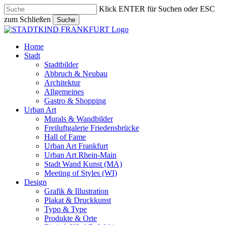
Skip
Klick ENTER für Suchen oder ESC
to
zum Schließen
Suche
main
Close
content
Search
search
Menu
Home
Stadt
Stadtbilder
Abbruch & Neubau
Architektur
Allgemeines
Gastro & Shopping
Urban Art
Murals & Wandbilder
Freiluftgalerie Friedensbrücke
Hall of Fame
Urban Art Frankfurt
Urban Art Rhein-Main
Stadt Wand Kunst (MA)
Meeting of Styles (WI)
Design
Grafik & Illustration
Plakat & Druckkunst
Typo & Type
Produkte & Orte