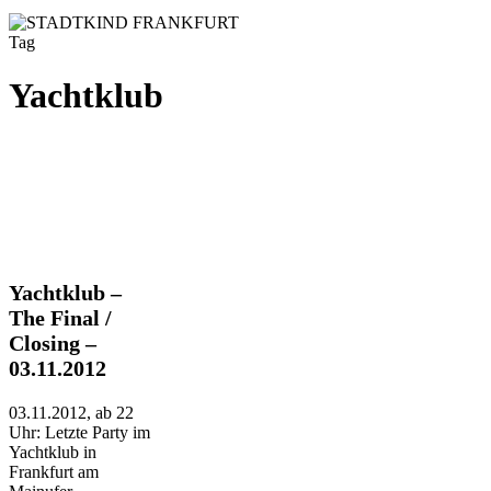
Tag
Yachtklub
Yachtklub
Yachtklub –
–
The Final /
The
Closing –
Final
03.11.2012
/
Closing
–
03.11.2012, ab 22
03.11.2012
Uhr: Letzte Party im
Yachtklub in
Frankfurt am