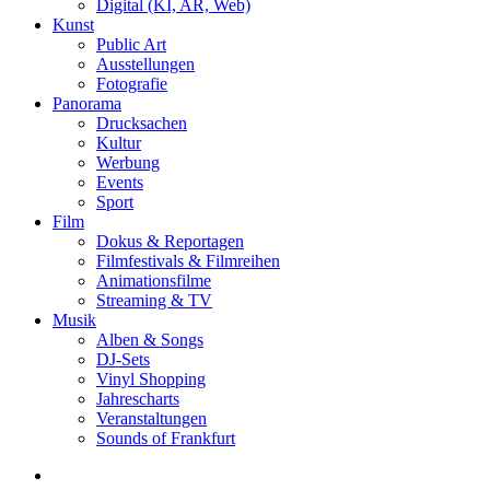
Digital (KI, AR, Web)
Kunst
Public Art
Ausstellungen
Fotografie
Panorama
Drucksachen
Kultur
Werbung
Events
Sport
Film
Dokus & Reportagen
Filmfestivals & Filmreihen
Animationsfilme
Streaming & TV
Musik
Alben & Songs
DJ-Sets
Vinyl Shopping
Jahrescharts
Veranstaltungen
Sounds of Frankfurt
search