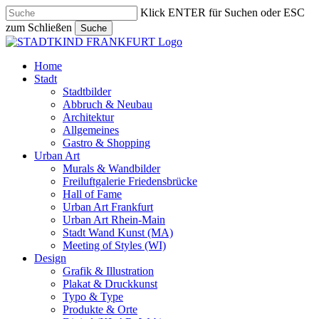
Skip
Klick ENTER für Suchen oder ESC
to
zum Schließen
Suche
main
Close
content
Search
search
Menu
Home
Stadt
Stadtbilder
Abbruch & Neubau
Architektur
Allgemeines
Gastro & Shopping
Urban Art
Murals & Wandbilder
Freiluftgalerie Friedensbrücke
Hall of Fame
Urban Art Frankfurt
Urban Art Rhein-Main
Stadt Wand Kunst (MA)
Meeting of Styles (WI)
Design
Grafik & Illustration
Plakat & Druckkunst
Typo & Type
Produkte & Orte