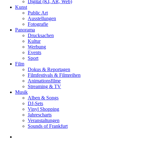
Digital (KI, AR, Web)
Kunst
Public Art
Ausstellungen
Fotografie
Panorama
Drucksachen
Kultur
Werbung
Events
Sport
Film
Dokus & Reportagen
Filmfestivals & Filmreihen
Animationsfilme
Streaming & TV
Musik
Alben & Songs
DJ-Sets
Vinyl Shopping
Jahrescharts
Veranstaltungen
Sounds of Frankfurt
search