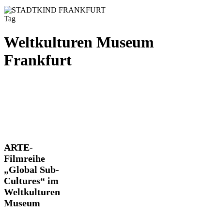
Tag
Weltkulturen Museum
Frankfurt
ARTE-
ARTE-
Filmreihe
Filmreihe
„Global
„Global Sub-
Sub-
Cultures“ im
Cultures“
im
Weltkulturen
Weltkulturen
Museum
Museum