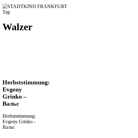
Tag
Walzer
Herbststimmung:
Herbststimmung:
Evgeny
Evgeny
Grinko
Grinko –
–
Вальс
Вальс
Herbststimmung:
Evgeny Grinko -
Вальс