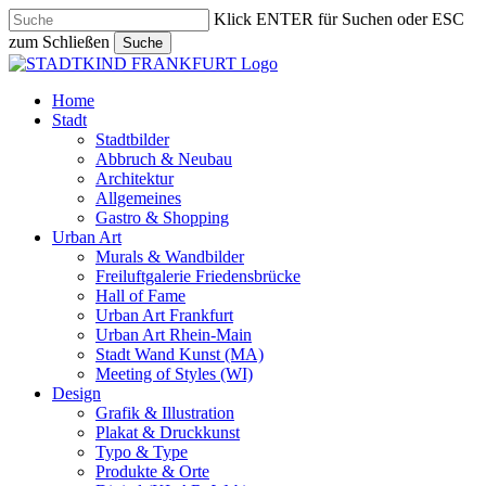
Skip
Klick ENTER für Suchen oder ESC
to
zum Schließen
Suche
main
Close
content
Search
search
Menu
Home
Stadt
Stadtbilder
Abbruch & Neubau
Architektur
Allgemeines
Gastro & Shopping
Urban Art
Murals & Wandbilder
Freiluftgalerie Friedensbrücke
Hall of Fame
Urban Art Frankfurt
Urban Art Rhein-Main
Stadt Wand Kunst (MA)
Meeting of Styles (WI)
Design
Grafik & Illustration
Plakat & Druckkunst
Typo & Type
Produkte & Orte