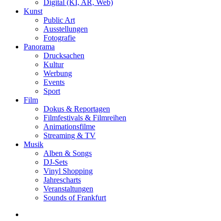
Digital (KI, AR, Web)
Kunst
Public Art
Ausstellungen
Fotografie
Panorama
Drucksachen
Kultur
Werbung
Events
Sport
Film
Dokus & Reportagen
Filmfestivals & Filmreihen
Animationsfilme
Streaming & TV
Musik
Alben & Songs
DJ-Sets
Vinyl Shopping
Jahrescharts
Veranstaltungen
Sounds of Frankfurt
search