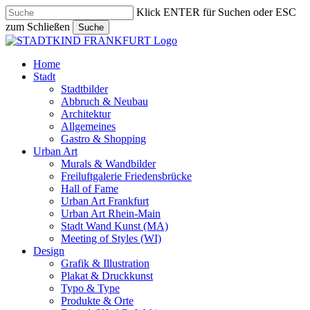
Skip
Klick ENTER für Suchen oder ESC
to
zum Schließen
Suche
main
Close
content
Search
search
Menu
Home
Stadt
Stadtbilder
Abbruch & Neubau
Architektur
Allgemeines
Gastro & Shopping
Urban Art
Murals & Wandbilder
Freiluftgalerie Friedensbrücke
Hall of Fame
Urban Art Frankfurt
Urban Art Rhein-Main
Stadt Wand Kunst (MA)
Meeting of Styles (WI)
Design
Grafik & Illustration
Plakat & Druckkunst
Typo & Type
Produkte & Orte