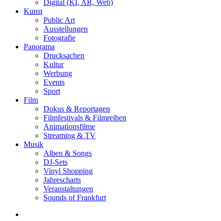
Digital (KI, AR, Web)
Kunst
Public Art
Ausstellungen
Fotografie
Panorama
Drucksachen
Kultur
Werbung
Events
Sport
Film
Dokus & Reportagen
Filmfestivals & Filmreihen
Animationsfilme
Streaming & TV
Musik
Alben & Songs
DJ-Sets
Vinyl Shopping
Jahrescharts
Veranstaltungen
Sounds of Frankfurt
search