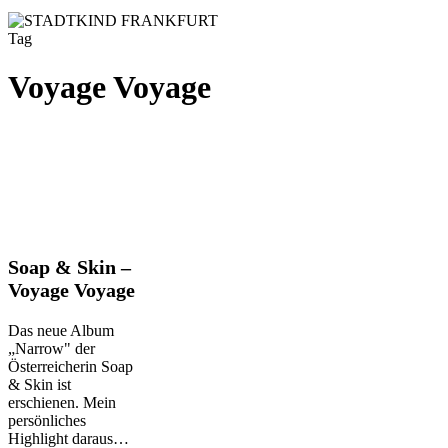
Tag
Voyage Voyage
Soap
Soap & Skin –
&
Voyage Voyage
Skin
–
Das neue Album
Voyage
„Narrow" der
Voyage
Österreicherin Soap
& Skin ist
erschienen. Mein
persönliches
Highlight daraus…