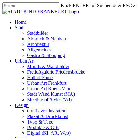
Skip
Klick ENTER für Suchen oder ESC zu
to
Close
main
Search
content
search
Menu
Home
Stadt
Stadtbilder
Abbruch & Neubau
Architektur
Allgemeines
Gastro & Shopping
Urban Art
Murals & Wandbilder
Freiluftgalerie Friedensbrücke
Hall of Fame
Urban Art Frankfurt
Urban Art Rhein-Main
Stadt Wand Kunst (MA)
Meeting of Styles (WI)
Design
Grafik & Illustration
Plakat & Druckkunst
Typo & Type
Produkte & Orte
Digital (KI, AR, Web)