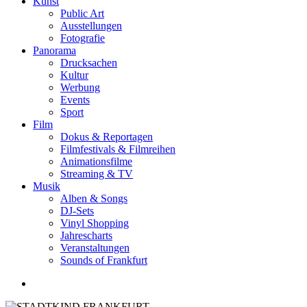
Kunst
Public Art
Ausstellungen
Fotografie
Panorama
Drucksachen
Kultur
Werbung
Events
Sport
Film
Dokus & Reportagen
Filmfestivals & Filmreihen
Animationsfilme
Streaming & TV
Musik
Alben & Songs
DJ-Sets
Vinyl Shopping
Jahrescharts
Veranstaltungen
Sounds of Frankfurt
search