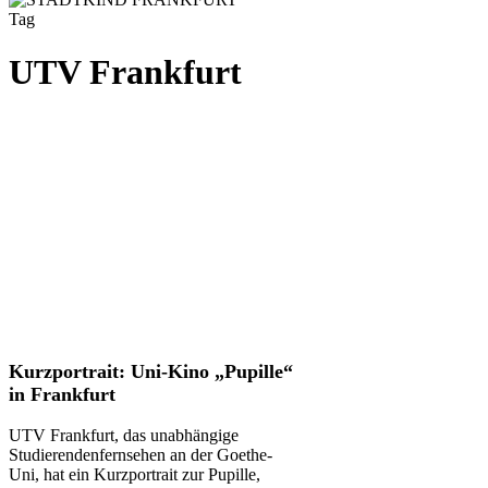
Tag
UTV Frankfurt
Kurzportrait:
Kurzportrait: Uni-Kino „Pupille“
Uni-
in Frankfurt
Kino
„Pupille“
UTV Frankfurt, das unabhängige
in
Studierendenfernsehen an der Goethe-
Frankfurt
Uni, hat ein Kurzportrait zur Pupille,