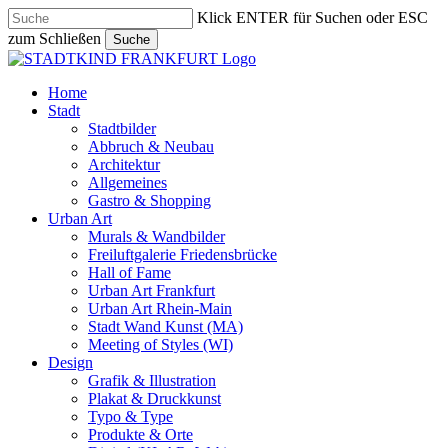
Skip
Klick ENTER für Suchen oder ESC
to
zum Schließen
Suche
main
Close
content
Search
search
Menu
Home
Stadt
Stadtbilder
Abbruch & Neubau
Architektur
Allgemeines
Gastro & Shopping
Urban Art
Murals & Wandbilder
Freiluftgalerie Friedensbrücke
Hall of Fame
Urban Art Frankfurt
Urban Art Rhein-Main
Stadt Wand Kunst (MA)
Meeting of Styles (WI)
Design
Grafik & Illustration
Plakat & Druckkunst
Typo & Type
Produkte & Orte