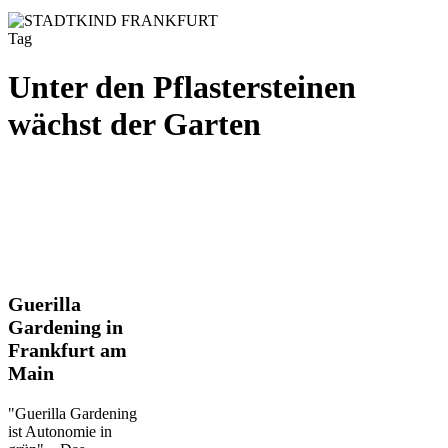
Tag
Unter den Pflastersteinen
wächst der Garten
Guerilla
Guerilla
Gardening
Gardening in
in
Frankfurt am
Frankfurt
Main
am
Main
"Guerilla Gardening
ist Autonomie in