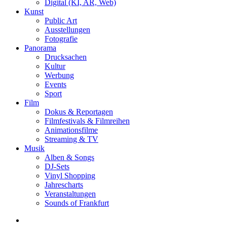
Digital (KI, AR, Web)
Kunst
Public Art
Ausstellungen
Fotografie
Panorama
Drucksachen
Kultur
Werbung
Events
Sport
Film
Dokus & Reportagen
Filmfestivals & Filmreihen
Animationsfilme
Streaming & TV
Musik
Alben & Songs
DJ-Sets
Vinyl Shopping
Jahrescharts
Veranstaltungen
Sounds of Frankfurt
search