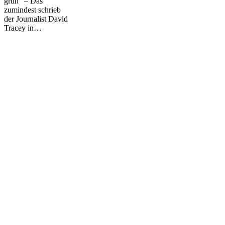
grün" – Das
zumindest schrieb
der Journalist David
Tracey in…