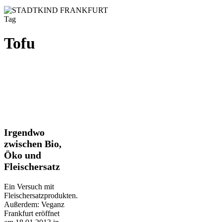
Tag
Tofu
Irgendwo
Irgendwo
zwischen
zwischen Bio,
Bio,
Öko und
Öko
Fleischersatz
und
Fleischersatz
Ein Versuch mit
Fleischersatzprodukten.
Außerdem: Veganz
Frankfurt eröffnet