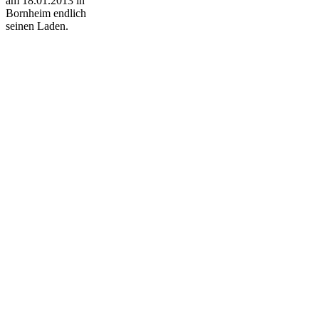
am 18.01.2013 in
Bornheim endlich
seinen Laden.