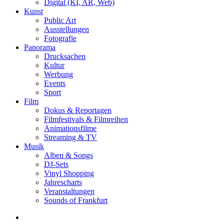
Digital (KI, AR, Web)
Kunst
Public Art
Ausstellungen
Fotografie
Panorama
Drucksachen
Kultur
Werbung
Events
Sport
Film
Dokus & Reportagen
Filmfestivals & Filmreihen
Animationsfilme
Streaming & TV
Musik
Alben & Songs
DJ-Sets
Vinyl Shopping
Jahrescharts
Veranstaltungen
Sounds of Frankfurt
search