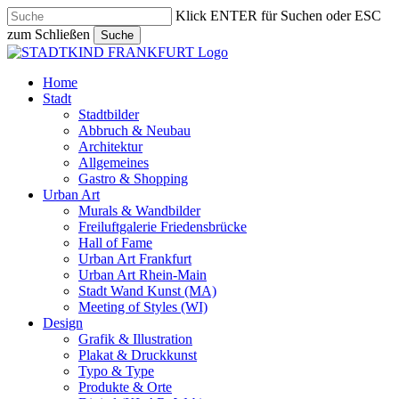
Skip
Klick ENTER für Suchen oder ESC
to
zum Schließen
Suche
main
Close
content
Search
search
Menu
Home
Stadt
Stadtbilder
Abbruch & Neubau
Architektur
Allgemeines
Gastro & Shopping
Urban Art
Murals & Wandbilder
Freiluftgalerie Friedensbrücke
Hall of Fame
Urban Art Frankfurt
Urban Art Rhein-Main
Stadt Wand Kunst (MA)
Meeting of Styles (WI)
Design
Grafik & Illustration
Plakat & Druckkunst
Typo & Type
Produkte & Orte