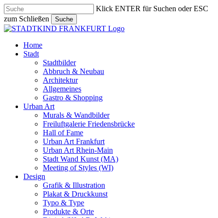
Skip
Klick ENTER für Suchen oder ESC
to
zum Schließen
Suche
main
Close
content
Search
search
Menu
Home
Stadt
Stadtbilder
Abbruch & Neubau
Architektur
Allgemeines
Gastro & Shopping
Urban Art
Murals & Wandbilder
Freiluftgalerie Friedensbrücke
Hall of Fame
Urban Art Frankfurt
Urban Art Rhein-Main
Stadt Wand Kunst (MA)
Meeting of Styles (WI)
Design
Grafik & Illustration
Plakat & Druckkunst
Typo & Type
Produkte & Orte