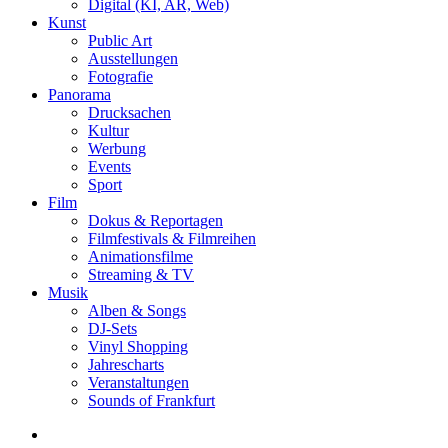
Digital (KI, AR, Web)
Kunst
Public Art
Ausstellungen
Fotografie
Panorama
Drucksachen
Kultur
Werbung
Events
Sport
Film
Dokus & Reportagen
Filmfestivals & Filmreihen
Animationsfilme
Streaming & TV
Musik
Alben & Songs
DJ-Sets
Vinyl Shopping
Jahrescharts
Veranstaltungen
Sounds of Frankfurt
search