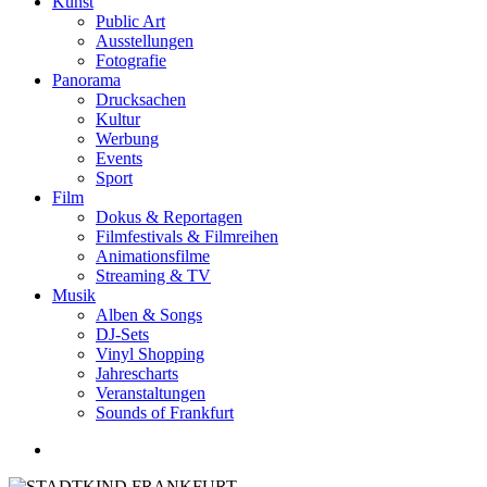
Kunst
Public Art
Ausstellungen
Fotografie
Panorama
Drucksachen
Kultur
Werbung
Events
Sport
Film
Dokus & Reportagen
Filmfestivals & Filmreihen
Animationsfilme
Streaming & TV
Musik
Alben & Songs
DJ-Sets
Vinyl Shopping
Jahrescharts
Veranstaltungen
Sounds of Frankfurt
search