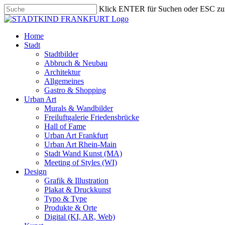
Skip
Klick ENTER für Suchen oder ESC zu
to
Close
main
Search
content
search
Menu
Home
Stadt
Stadtbilder
Abbruch & Neubau
Architektur
Allgemeines
Gastro & Shopping
Urban Art
Murals & Wandbilder
Freiluftgalerie Friedensbrücke
Hall of Fame
Urban Art Frankfurt
Urban Art Rhein-Main
Stadt Wand Kunst (MA)
Meeting of Styles (WI)
Design
Grafik & Illustration
Plakat & Druckkunst
Typo & Type
Produkte & Orte
Digital (KI, AR, Web)