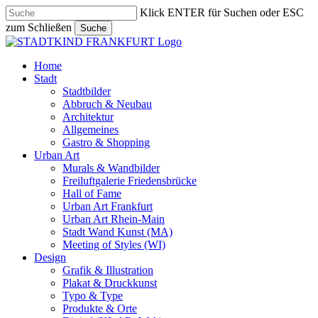
Skip
Klick ENTER für Suchen oder ESC
to
zum Schließen
Suche
main
Close
content
Search
search
Menu
Home
Stadt
Stadtbilder
Abbruch & Neubau
Architektur
Allgemeines
Gastro & Shopping
Urban Art
Murals & Wandbilder
Freiluftgalerie Friedensbrücke
Hall of Fame
Urban Art Frankfurt
Urban Art Rhein-Main
Stadt Wand Kunst (MA)
Meeting of Styles (WI)
Design
Grafik & Illustration
Plakat & Druckkunst
Typo & Type
Produkte & Orte