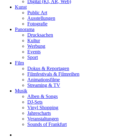
Digital (KI, AR, Web)
Kunst
Public Art
Ausstellungen
Fotografie
Panorama
Drucksachen
Kultur
Werbung
Events
Sport
Film
Dokus & Reportagen
Filmfestivals & Filmreihen
Animationsfilme
Streaming & TV
Musik
Alben & Songs
DJ-Sets
Vinyl Shopping
Jahrescharts
Veranstaltungen
Sounds of Frankfurt
search