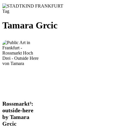
Tag
Tamara Grcic
Rossmarkt³:
Rossmarkt³:
outside-
outside-here
here
by Tamara
by
Grcic
Tamara
Grcic