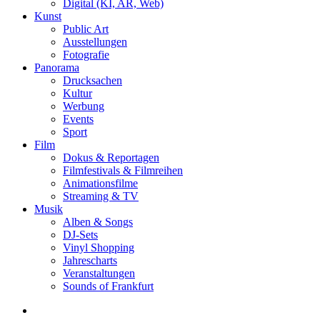
Digital (KI, AR, Web)
Kunst
Public Art
Ausstellungen
Fotografie
Panorama
Drucksachen
Kultur
Werbung
Events
Sport
Film
Dokus & Reportagen
Filmfestivals & Filmreihen
Animationsfilme
Streaming & TV
Musik
Alben & Songs
DJ-Sets
Vinyl Shopping
Jahrescharts
Veranstaltungen
Sounds of Frankfurt
search