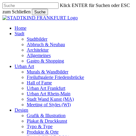
Skip
Klick ENTER für Suchen oder ESC
to
zum Schließen
Suche
main
Close
content
Search
search
Menu
Home
Stadt
Stadtbilder
Abbruch & Neubau
Architektur
Allgemeines
Gastro & Shopping
Urban Art
Murals & Wandbilder
Freiluftgalerie Friedensbrücke
Hall of Fame
Urban Art Frankfurt
Urban Art Rhein-Main
Stadt Wand Kunst (MA)
Meeting of Styles (WI)
Design
Grafik & Illustration
Plakat & Druckkunst
Typo & Type
Produkte & Orte