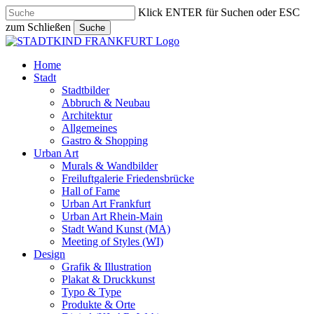
Skip
Klick ENTER für Suchen oder ESC
to
zum Schließen
Suche
main
Close
content
Search
search
Menu
Home
Stadt
Stadtbilder
Abbruch & Neubau
Architektur
Allgemeines
Gastro & Shopping
Urban Art
Murals & Wandbilder
Freiluftgalerie Friedensbrücke
Hall of Fame
Urban Art Frankfurt
Urban Art Rhein-Main
Stadt Wand Kunst (MA)
Meeting of Styles (WI)
Design
Grafik & Illustration
Plakat & Druckkunst
Typo & Type
Produkte & Orte