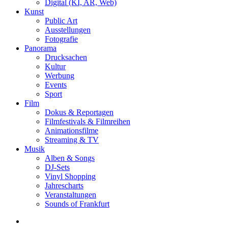
Digital (KI, AR, Web)
Kunst
Public Art
Ausstellungen
Fotografie
Panorama
Drucksachen
Kultur
Werbung
Events
Sport
Film
Dokus & Reportagen
Filmfestivals & Filmreihen
Animationsfilme
Streaming & TV
Musik
Alben & Songs
DJ-Sets
Vinyl Shopping
Jahrescharts
Veranstaltungen
Sounds of Frankfurt
search