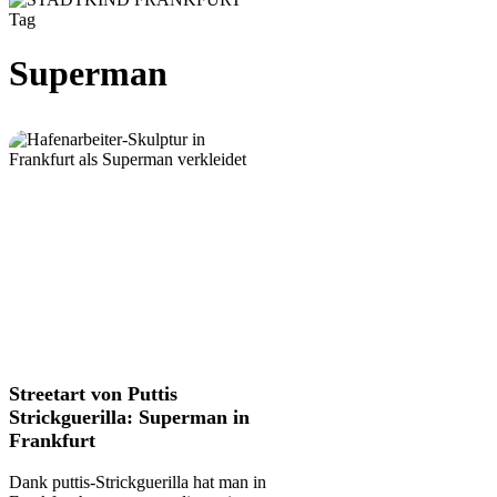
Tag
Superman
Streetart
Streetart von Puttis
von
Strickguerilla: Superman in
Puttis
Frankfurt
Strickguerilla:
Superman
Dank puttis-Strickguerilla hat man in
in