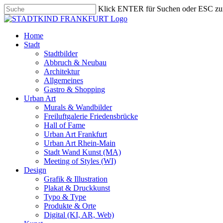
Skip
Klick ENTER für Suchen oder ESC zu
to
Close
main
Search
content
search
Menu
Home
Stadt
Stadtbilder
Abbruch & Neubau
Architektur
Allgemeines
Gastro & Shopping
Urban Art
Murals & Wandbilder
Freiluftgalerie Friedensbrücke
Hall of Fame
Urban Art Frankfurt
Urban Art Rhein-Main
Stadt Wand Kunst (MA)
Meeting of Styles (WI)
Design
Grafik & Illustration
Plakat & Druckkunst
Typo & Type
Produkte & Orte
Digital (KI, AR, Web)