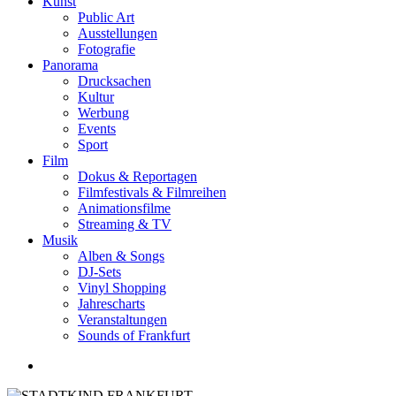
Kunst
Public Art
Ausstellungen
Fotografie
Panorama
Drucksachen
Kultur
Werbung
Events
Sport
Film
Dokus & Reportagen
Filmfestivals & Filmreihen
Animationsfilme
Streaming & TV
Musik
Alben & Songs
DJ-Sets
Vinyl Shopping
Jahrescharts
Veranstaltungen
Sounds of Frankfurt
search