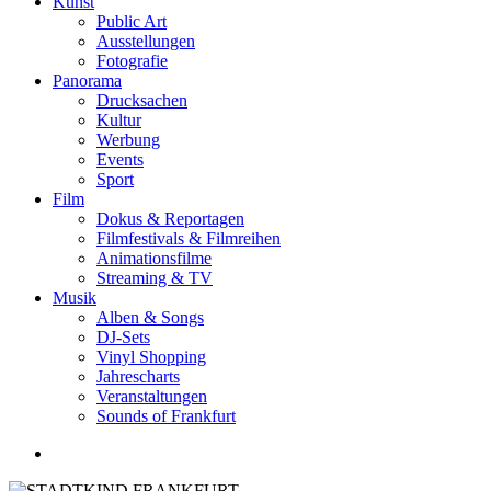
Kunst
Public Art
Ausstellungen
Fotografie
Panorama
Drucksachen
Kultur
Werbung
Events
Sport
Film
Dokus & Reportagen
Filmfestivals & Filmreihen
Animationsfilme
Streaming & TV
Musik
Alben & Songs
DJ-Sets
Vinyl Shopping
Jahrescharts
Veranstaltungen
Sounds of Frankfurt
search