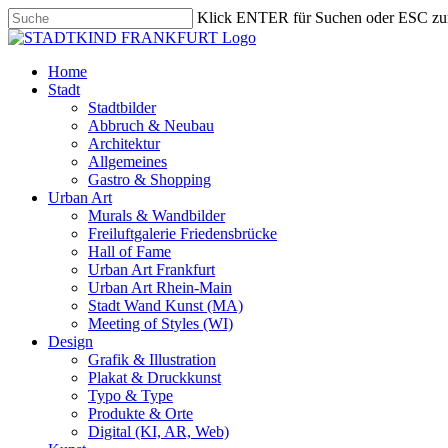
Skip
Klick ENTER für Suchen oder ESC zu
to
Close
main
Search
content
search
Menu
Home
Stadt
Stadtbilder
Abbruch & Neubau
Architektur
Allgemeines
Gastro & Shopping
Urban Art
Murals & Wandbilder
Freiluftgalerie Friedensbrücke
Hall of Fame
Urban Art Frankfurt
Urban Art Rhein-Main
Stadt Wand Kunst (MA)
Meeting of Styles (WI)
Design
Grafik & Illustration
Plakat & Druckkunst
Typo & Type
Produkte & Orte
Digital (KI, AR, Web)