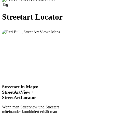
Tag
Streetart Locator
Streetart
Streetart in Maps:
in
StreetArtView +
Maps:
StreetArtLocator
StreetArtView
+
Wenn man Streetview und Streetart
StreetArtLocator
miteinander kombiniert erhält man