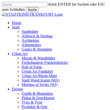
Skip
Klick ENTER für Suchen oder ESC
to
zum Schließen
Suche
main
Close
content
Search
search
Menu
Home
Stadt
Stadtbilder
Abbruch & Neubau
Architektur
Allgemeines
Gastro & Shopping
Urban Art
Murals & Wandbilder
Freiluftgalerie Friedensbrücke
Hall of Fame
Urban Art Frankfurt
Urban Art Rhein-Main
Stadt Wand Kunst (MA)
Meeting of Styles (WI)
Design
Grafik & Illustration
Plakat & Druckkunst
Typo & Type
Produkte & Orte