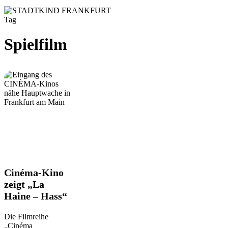
Tag
Spielfilm
Cinéma-
Cinéma-Kino
Kino
zeigt „La
zeigt
Haine – Hass“
„La
Haine
–
Die Filmreihe
Hass“
„Cinéma