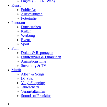
Digital (KI, AR, Web)
Kunst
Public Art
Ausstellungen
Fotografie
Panorama
Drucksachen
Kultur
Werbung
Events
Sport
Film
Dokus & Reportagen
Filmfestivals & Filmreihen
Animationsfilme
Streaming & TV
Musik
Alben & Songs
DJ-Sets
Vinyl Shopping
Jahrescharts
Veranstaltungen
Sounds of Frankfurt
search