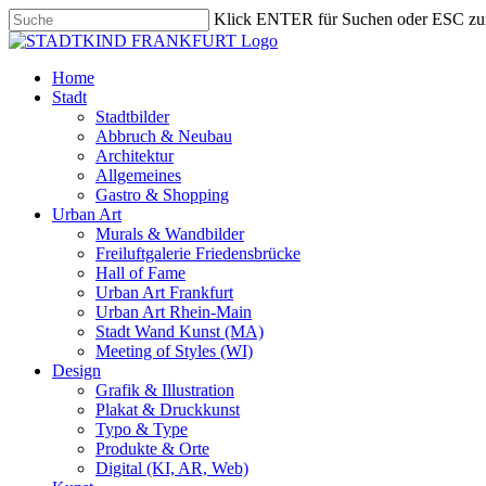
Skip
Klick ENTER für Suchen oder ESC zu
to
Close
main
Search
content
search
Menu
Home
Stadt
Stadtbilder
Abbruch & Neubau
Architektur
Allgemeines
Gastro & Shopping
Urban Art
Murals & Wandbilder
Freiluftgalerie Friedensbrücke
Hall of Fame
Urban Art Frankfurt
Urban Art Rhein-Main
Stadt Wand Kunst (MA)
Meeting of Styles (WI)
Design
Grafik & Illustration
Plakat & Druckkunst
Typo & Type
Produkte & Orte
Digital (KI, AR, Web)