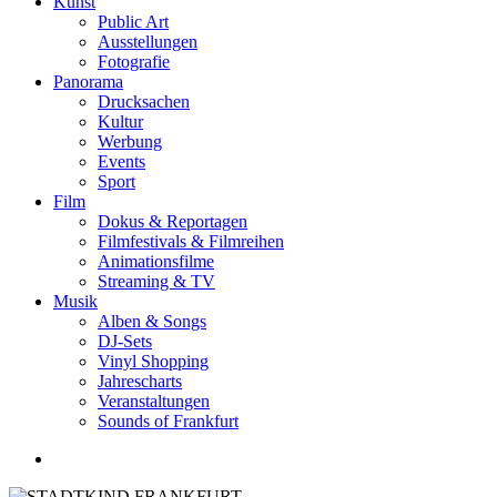
Kunst
Public Art
Ausstellungen
Fotografie
Panorama
Drucksachen
Kultur
Werbung
Events
Sport
Film
Dokus & Reportagen
Filmfestivals & Filmreihen
Animationsfilme
Streaming & TV
Musik
Alben & Songs
DJ-Sets
Vinyl Shopping
Jahrescharts
Veranstaltungen
Sounds of Frankfurt
search