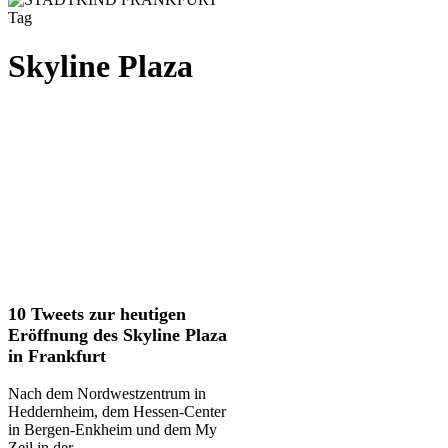
Tag
Skyline Plaza
10
10 Tweets zur heutigen
Tweets
Eröffnung des Skyline Plaza
zur
in Frankfurt
heutigen
Eröffnung
Nach dem Nordwestzentrum in
des
Heddernheim, dem Hessen-Center
Skyline
in Bergen-Enkheim und dem My
Plaza
Zeil in der…