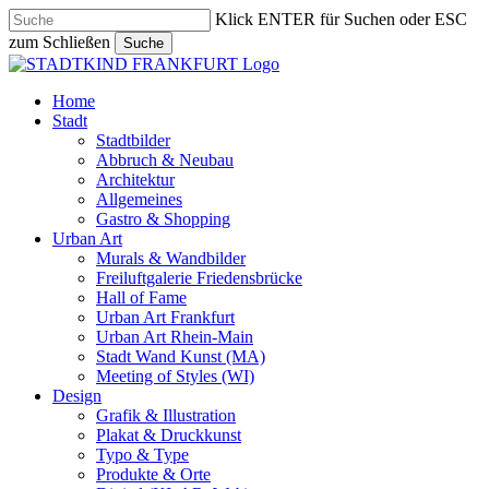
Skip
Klick ENTER für Suchen oder ESC
to
zum Schließen
Suche
main
Close
content
Search
search
Menu
Home
Stadt
Stadtbilder
Abbruch & Neubau
Architektur
Allgemeines
Gastro & Shopping
Urban Art
Murals & Wandbilder
Freiluftgalerie Friedensbrücke
Hall of Fame
Urban Art Frankfurt
Urban Art Rhein-Main
Stadt Wand Kunst (MA)
Meeting of Styles (WI)
Design
Grafik & Illustration
Plakat & Druckkunst
Typo & Type
Produkte & Orte