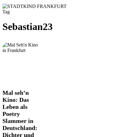
Tag
Sebastian23
Mal
Mal seh’n
seh’n
Kino: Das
Kino:
Leben als
Das
Poetry
Leben
als
Slammer in
Poetry
Deutschland:
Slammer
Dichter und
in