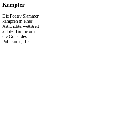
Deutschland:
Kämpfer
Dichter
und
Die Poetry Slammer
Kämpfer
kämpfen in einer
Art Dichterwettstreit
auf der Bühne um
die Gunst des
Publikums, das…