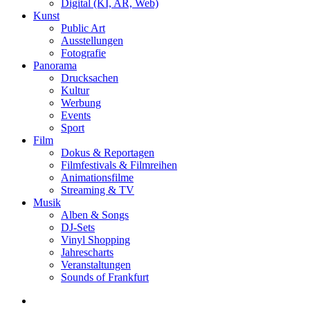
Digital (KI, AR, Web)
Kunst
Public Art
Ausstellungen
Fotografie
Panorama
Drucksachen
Kultur
Werbung
Events
Sport
Film
Dokus & Reportagen
Filmfestivals & Filmreihen
Animationsfilme
Streaming & TV
Musik
Alben & Songs
DJ-Sets
Vinyl Shopping
Jahrescharts
Veranstaltungen
Sounds of Frankfurt
search