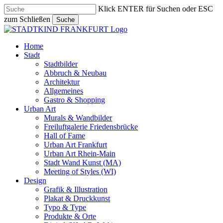
Skip
Klick ENTER für Suchen oder ESC
to
zum Schließen
Suche
main
Close
content
Search
search
Menu
Home
Stadt
Stadtbilder
Abbruch & Neubau
Architektur
Allgemeines
Gastro & Shopping
Urban Art
Murals & Wandbilder
Freiluftgalerie Friedensbrücke
Hall of Fame
Urban Art Frankfurt
Urban Art Rhein-Main
Stadt Wand Kunst (MA)
Meeting of Styles (WI)
Design
Grafik & Illustration
Plakat & Druckkunst
Typo & Type
Produkte & Orte