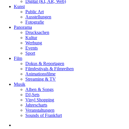
Digital (KI, AR, Web)
Kunst
Public Art
Ausstellungen
Fotografie
Panorama
Drucksachen
Kultur
Werbung
Events
Sport
Film
Dokus & Reportagen
Filmfestivals & Filmreihen
Animationsfilme
Streaming & TV
Musik
Alben & Songs
DJ-Sets
Vinyl Shopping
Jahrescharts
Veranstaltungen
Sounds of Frankfurt
search