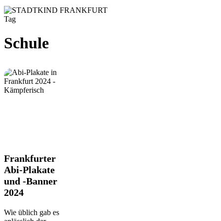
Tag
Schule
Frankfurter
Frankfurter
Abi-
Abi-Plakate
Plakate
und -Banner
und
2024
-
Banner
2024
Wie üblich gab es