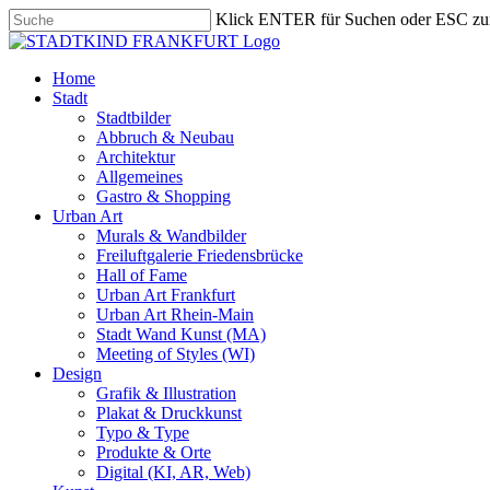
Skip
Klick ENTER für Suchen oder ESC zu
to
Close
main
Search
content
search
Menu
Home
Stadt
Stadtbilder
Abbruch & Neubau
Architektur
Allgemeines
Gastro & Shopping
Urban Art
Murals & Wandbilder
Freiluftgalerie Friedensbrücke
Hall of Fame
Urban Art Frankfurt
Urban Art Rhein-Main
Stadt Wand Kunst (MA)
Meeting of Styles (WI)
Design
Grafik & Illustration
Plakat & Druckkunst
Typo & Type
Produkte & Orte
Digital (KI, AR, Web)