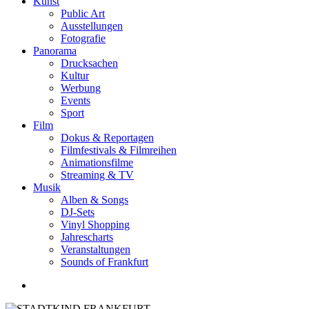
Kunst
Public Art
Ausstellungen
Fotografie
Panorama
Drucksachen
Kultur
Werbung
Events
Sport
Film
Dokus & Reportagen
Filmfestivals & Filmreihen
Animationsfilme
Streaming & TV
Musik
Alben & Songs
DJ-Sets
Vinyl Shopping
Jahrescharts
Veranstaltungen
Sounds of Frankfurt
search