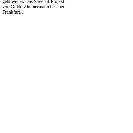
geht weiter. Das Streetart-Projekt
in
von Guido Zimmermann beschert
Frankfurt
Frankfurt…
von
SatOne