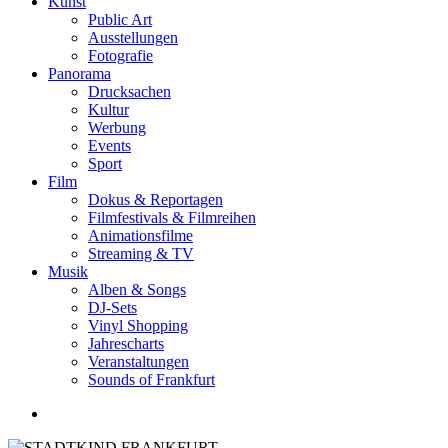
Kunst
Public Art
Ausstellungen
Fotografie
Panorama
Drucksachen
Kultur
Werbung
Events
Sport
Film
Dokus & Reportagen
Filmfestivals & Filmreihen
Animationsfilme
Streaming & TV
Musik
Alben & Songs
DJ-Sets
Vinyl Shopping
Jahrescharts
Veranstaltungen
Sounds of Frankfurt
search