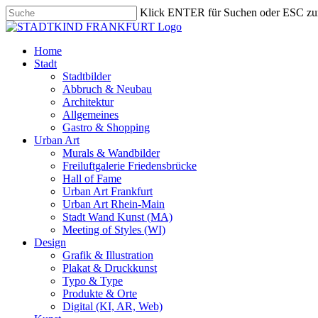
Skip
Klick ENTER für Suchen oder ESC zu
to
Close
main
Search
content
search
Menu
Home
Stadt
Stadtbilder
Abbruch & Neubau
Architektur
Allgemeines
Gastro & Shopping
Urban Art
Murals & Wandbilder
Freiluftgalerie Friedensbrücke
Hall of Fame
Urban Art Frankfurt
Urban Art Rhein-Main
Stadt Wand Kunst (MA)
Meeting of Styles (WI)
Design
Grafik & Illustration
Plakat & Druckkunst
Typo & Type
Produkte & Orte
Digital (KI, AR, Web)