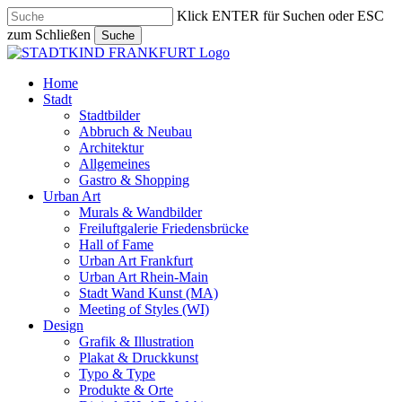
Skip
Klick ENTER für Suchen oder ESC
to
zum Schließen
Suche
main
Close
content
Search
search
Menu
Home
Stadt
Stadtbilder
Abbruch & Neubau
Architektur
Allgemeines
Gastro & Shopping
Urban Art
Murals & Wandbilder
Freiluftgalerie Friedensbrücke
Hall of Fame
Urban Art Frankfurt
Urban Art Rhein-Main
Stadt Wand Kunst (MA)
Meeting of Styles (WI)
Design
Grafik & Illustration
Plakat & Druckkunst
Typo & Type
Produkte & Orte