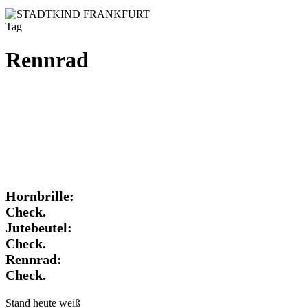
Tag
Rennrad
Hornbrille:
Hornbrille:
Check.
Check.
Jutebeutel:
Jutebeutel:
Check.
Check.
Rennrad:
Check.
Rennrad:
Check.
Stand heute weiß