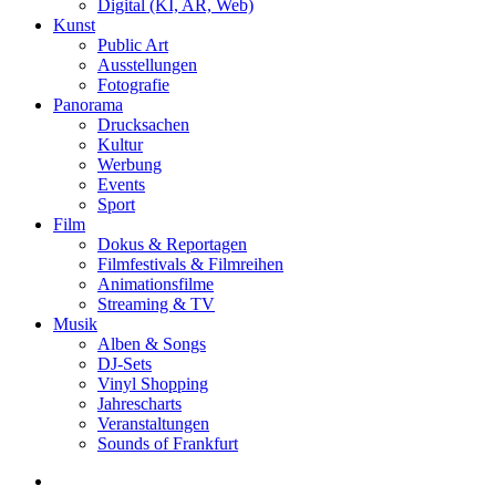
Digital (KI, AR, Web)
Kunst
Public Art
Ausstellungen
Fotografie
Panorama
Drucksachen
Kultur
Werbung
Events
Sport
Film
Dokus & Reportagen
Filmfestivals & Filmreihen
Animationsfilme
Streaming & TV
Musik
Alben & Songs
DJ-Sets
Vinyl Shopping
Jahrescharts
Veranstaltungen
Sounds of Frankfurt
search