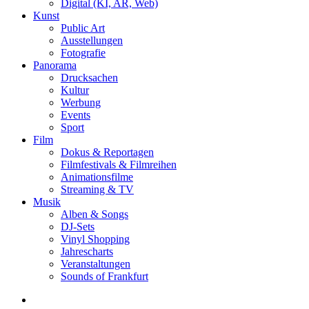
Digital (KI, AR, Web)
Kunst
Public Art
Ausstellungen
Fotografie
Panorama
Drucksachen
Kultur
Werbung
Events
Sport
Film
Dokus & Reportagen
Filmfestivals & Filmreihen
Animationsfilme
Streaming & TV
Musik
Alben & Songs
DJ-Sets
Vinyl Shopping
Jahrescharts
Veranstaltungen
Sounds of Frankfurt
search