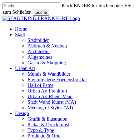
Skip
Klick ENTER für Suchen oder ESC
to
zum Schließen
Suche
main
Close
content
Search
search
Menu
Home
Stadt
Stadtbilder
Abbruch & Neubau
Architektur
Allgemeines
Gastro & Shopping
Urban Art
Murals & Wandbilder
Freiluftgalerie Friedensbrücke
Hall of Fame
Urban Art Frankfurt
Urban Art Rhein-Main
Stadt Wand Kunst (MA)
Meeting of Styles (WI)
Design
Grafik & Illustration
Plakat & Druckkunst
Typo & Type
Produkte & Orte