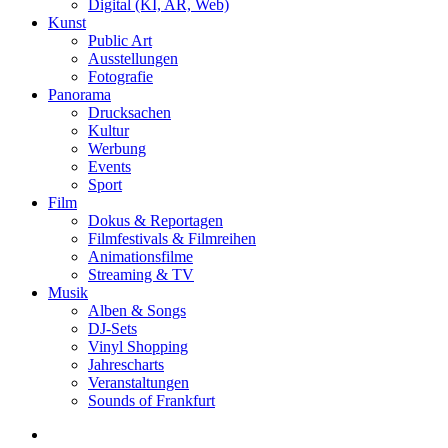
Digital (KI, AR, Web)
Kunst
Public Art
Ausstellungen
Fotografie
Panorama
Drucksachen
Kultur
Werbung
Events
Sport
Film
Dokus & Reportagen
Filmfestivals & Filmreihen
Animationsfilme
Streaming & TV
Musik
Alben & Songs
DJ-Sets
Vinyl Shopping
Jahrescharts
Veranstaltungen
Sounds of Frankfurt
search