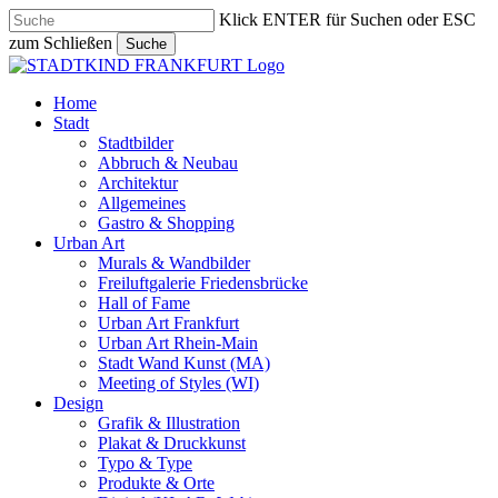
Skip
Klick ENTER für Suchen oder ESC
to
zum Schließen
Suche
main
Close
content
Search
search
Menu
Home
Stadt
Stadtbilder
Abbruch & Neubau
Architektur
Allgemeines
Gastro & Shopping
Urban Art
Murals & Wandbilder
Freiluftgalerie Friedensbrücke
Hall of Fame
Urban Art Frankfurt
Urban Art Rhein-Main
Stadt Wand Kunst (MA)
Meeting of Styles (WI)
Design
Grafik & Illustration
Plakat & Druckkunst
Typo & Type
Produkte & Orte