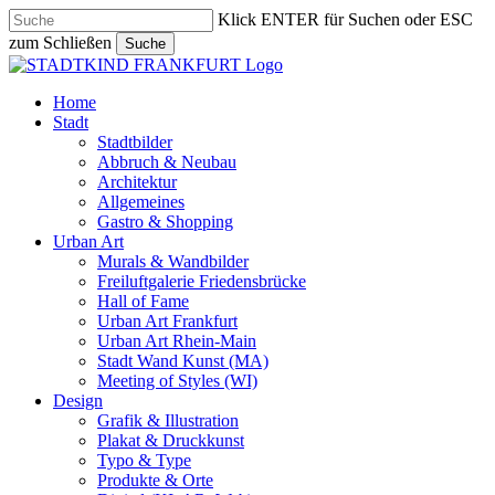
Skip
Klick ENTER für Suchen oder ESC
to
zum Schließen
Suche
main
Close
content
Search
search
Menu
Home
Stadt
Stadtbilder
Abbruch & Neubau
Architektur
Allgemeines
Gastro & Shopping
Urban Art
Murals & Wandbilder
Freiluftgalerie Friedensbrücke
Hall of Fame
Urban Art Frankfurt
Urban Art Rhein-Main
Stadt Wand Kunst (MA)
Meeting of Styles (WI)
Design
Grafik & Illustration
Plakat & Druckkunst
Typo & Type
Produkte & Orte