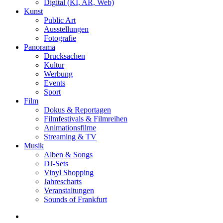
Digital (KI, AR, Web)
Kunst
Public Art
Ausstellungen
Fotografie
Panorama
Drucksachen
Kultur
Werbung
Events
Sport
Film
Dokus & Reportagen
Filmfestivals & Filmreihen
Animationsfilme
Streaming & TV
Musik
Alben & Songs
DJ-Sets
Vinyl Shopping
Jahrescharts
Veranstaltungen
Sounds of Frankfurt
search