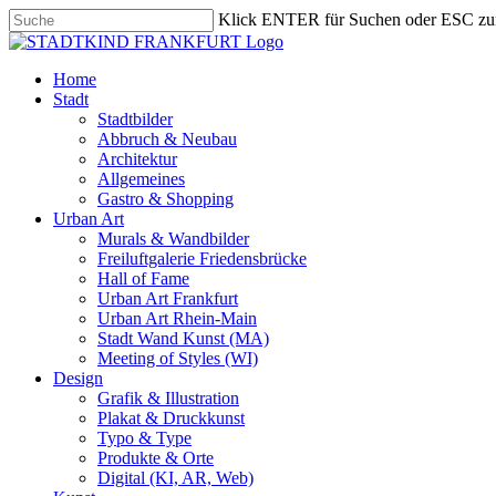
Skip
Klick ENTER für Suchen oder ESC zu
to
Close
main
Search
content
search
Menu
Home
Stadt
Stadtbilder
Abbruch & Neubau
Architektur
Allgemeines
Gastro & Shopping
Urban Art
Murals & Wandbilder
Freiluftgalerie Friedensbrücke
Hall of Fame
Urban Art Frankfurt
Urban Art Rhein-Main
Stadt Wand Kunst (MA)
Meeting of Styles (WI)
Design
Grafik & Illustration
Plakat & Druckkunst
Typo & Type
Produkte & Orte
Digital (KI, AR, Web)