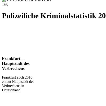
Tag
Polizeiliche Kriminalstatistik 2
Frankfurt
Frankfurt –
–
Hauptstadt des
Hauptstadt
Verbrechens
des
Verbrechens
Frankfurt auch 2010
erneut Hauptstadt des
Verbrechens in
Deutschland