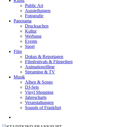
Kunst
Public Art
Ausstellungen
Fotografie
Panorama
Drucksachen
Kultur
Werbung
Events
Sport
Film
Dokus & Reportagen
Filmfestivals & Filmreihen
Animationsfilme
Streaming & TV
Musik
Alben & Songs
DJ-Sets
Vinyl Shopping
Jahrescharts
Veranstaltungen
Sounds of Frankfurt
search