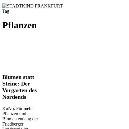
Tag
Pflanzen
Blumen
Blumen statt
statt
Steine: Der
Steine:
Vorgarten des
Der
Nordends
Vorgarten
des
Nordends
KuNo: Für mehr
Pflanzen und
Blumen entlang der
Friedberger