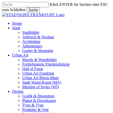
Skip
Klick ENTER für Suchen oder ESC
to
zum Schließen
Suche
main
Close
content
Search
search
Menu
Home
Stadt
Stadtbilder
Abbruch & Neubau
Architektur
Allgemeines
Gastro & Shopping
Urban Art
Murals & Wandbilder
Freiluftgalerie Friedensbrücke
Hall of Fame
Urban Art Frankfurt
Urban Art Rhein-Main
Stadt Wand Kunst (MA)
Meeting of Styles (WI)
Design
Grafik & Illustration
Plakat & Druckkunst
Typo & Type
Produkte & Orte