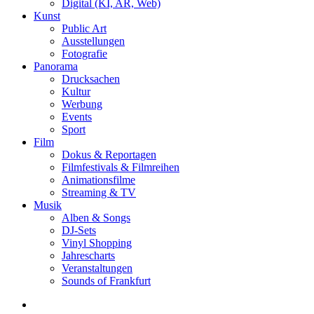
Digital (KI, AR, Web)
Kunst
Public Art
Ausstellungen
Fotografie
Panorama
Drucksachen
Kultur
Werbung
Events
Sport
Film
Dokus & Reportagen
Filmfestivals & Filmreihen
Animationsfilme
Streaming & TV
Musik
Alben & Songs
DJ-Sets
Vinyl Shopping
Jahrescharts
Veranstaltungen
Sounds of Frankfurt
search