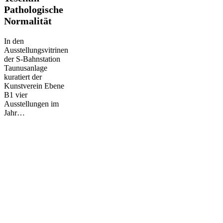
–
Pathologische
Pathologische
Normalität
Normalität
In den
Ausstellungsvitrinen
der S-Bahnstation
Taunusanlage
kuratiert der
Kunstverein Ebene
B1 vier
Ausstellungen im
Jahr…