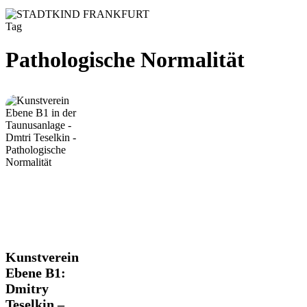
Tag
Pathologische Normalität
Kunstverein
Kunstverein
Ebene
Ebene B1:
B1:
Dmitry
Dmitry
Teselkin –
Teselkin