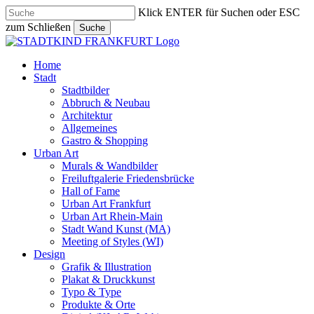
Skip
Klick ENTER für Suchen oder ESC
to
zum Schließen
Suche
main
Close
content
Search
search
Menu
Home
Stadt
Stadtbilder
Abbruch & Neubau
Architektur
Allgemeines
Gastro & Shopping
Urban Art
Murals & Wandbilder
Freiluftgalerie Friedensbrücke
Hall of Fame
Urban Art Frankfurt
Urban Art Rhein-Main
Stadt Wand Kunst (MA)
Meeting of Styles (WI)
Design
Grafik & Illustration
Plakat & Druckkunst
Typo & Type
Produkte & Orte