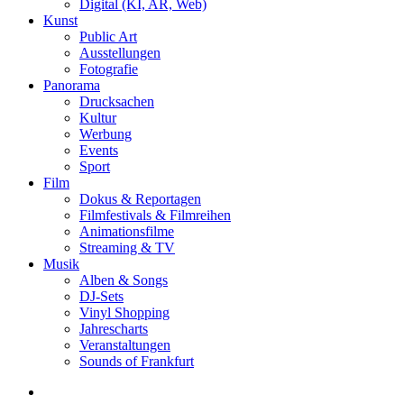
Digital (KI, AR, Web)
Kunst
Public Art
Ausstellungen
Fotografie
Panorama
Drucksachen
Kultur
Werbung
Events
Sport
Film
Dokus & Reportagen
Filmfestivals & Filmreihen
Animationsfilme
Streaming & TV
Musik
Alben & Songs
DJ-Sets
Vinyl Shopping
Jahrescharts
Veranstaltungen
Sounds of Frankfurt
search