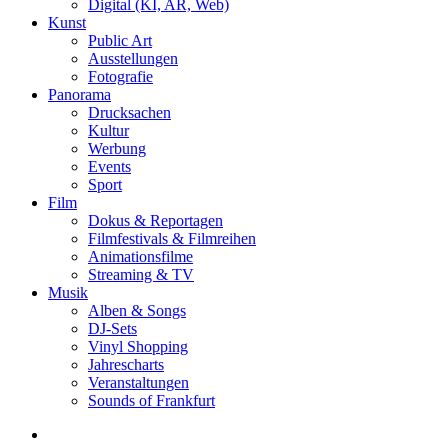
Digital (KI, AR, Web)
Kunst
Public Art
Ausstellungen
Fotografie
Panorama
Drucksachen
Kultur
Werbung
Events
Sport
Film
Dokus & Reportagen
Filmfestivals & Filmreihen
Animationsfilme
Streaming & TV
Musik
Alben & Songs
DJ-Sets
Vinyl Shopping
Jahrescharts
Veranstaltungen
Sounds of Frankfurt
search