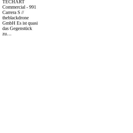
TECHART
S
Commercial - 991
in
Carrera S //
Frankfurt
theblackdrone
GmbH Es ist quasi
das Gegenstück
zu…