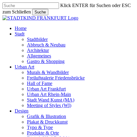
Skip
Klick ENTER für Suchen oder ESC
to
zum Schließen
Suche
main
Close
content
Search
search
Menu
Home
Stadt
Stadtbilder
Abbruch & Neubau
Architektur
Allgemeines
Gastro & Shopping
Urban Art
Murals & Wandbilder
Freiluftgalerie Friedensbrücke
Hall of Fame
Urban Art Frankfurt
Urban Art Rhein-Main
Stadt Wand Kunst (MA)
Meeting of Styles (WI)
Design
Grafik & Illustration
Plakat & Druckkunst
Typo & Type
Produkte & Orte