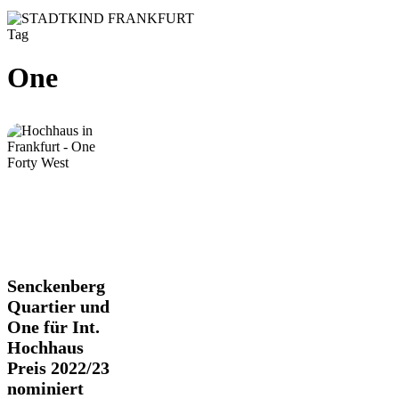
Tag
One
Senckenberg
Senckenberg
Quartier
Quartier und
und
One für Int.
One
Hochhaus
für
Int.
Preis 2022/23
Hochhaus
nominiert
Preis