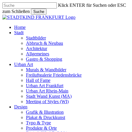
Skip
Klick ENTER für Suchen oder ESC
to
zum Schließen
Suche
main
Close
content
Search
search
Menu
Home
Stadt
Stadtbilder
Abbruch & Neubau
Architektur
Allgemeines
Gastro & Shopping
Urban Art
Murals & Wandbilder
Freiluftgalerie Friedensbrücke
Hall of Fame
Urban Art Frankfurt
Urban Art Rhein-Main
Stadt Wand Kunst (MA)
Meeting of Styles (WI)
Design
Grafik & Illustration
Plakat & Druckkunst
Typo & Type
Produkte & Orte