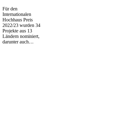
2022/23
Für den
nominiert
Internationalen
Hochhaus Preis
2022/23 wurden 34
Projekte aus 13
Ländern nominiert,
darunter auch…