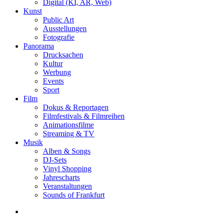
Digital (KI, AR, Web)
Kunst
Public Art
Ausstellungen
Fotografie
Panorama
Drucksachen
Kultur
Werbung
Events
Sport
Film
Dokus & Reportagen
Filmfestivals & Filmreihen
Animationsfilme
Streaming & TV
Musik
Alben & Songs
DJ-Sets
Vinyl Shopping
Jahrescharts
Veranstaltungen
Sounds of Frankfurt
search