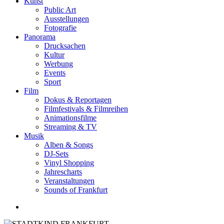
Kunst
Public Art
Ausstellungen
Fotografie
Panorama
Drucksachen
Kultur
Werbung
Events
Sport
Film
Dokus & Reportagen
Filmfestivals & Filmreihen
Animationsfilme
Streaming & TV
Musik
Alben & Songs
DJ-Sets
Vinyl Shopping
Jahrescharts
Veranstaltungen
Sounds of Frankfurt
search