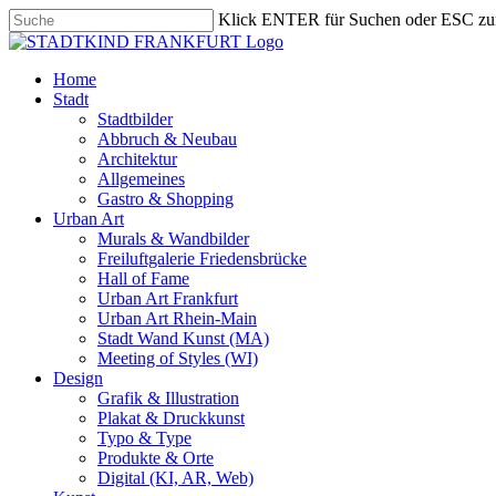
Skip
Klick ENTER für Suchen oder ESC zu
to
Close
main
Search
content
search
Menu
Home
Stadt
Stadtbilder
Abbruch & Neubau
Architektur
Allgemeines
Gastro & Shopping
Urban Art
Murals & Wandbilder
Freiluftgalerie Friedensbrücke
Hall of Fame
Urban Art Frankfurt
Urban Art Rhein-Main
Stadt Wand Kunst (MA)
Meeting of Styles (WI)
Design
Grafik & Illustration
Plakat & Druckkunst
Typo & Type
Produkte & Orte
Digital (KI, AR, Web)