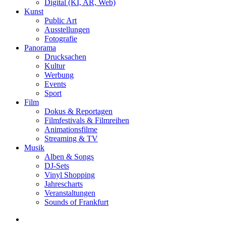
Digital (KI, AR, Web)
Kunst
Public Art
Ausstellungen
Fotografie
Panorama
Drucksachen
Kultur
Werbung
Events
Sport
Film
Dokus & Reportagen
Filmfestivals & Filmreihen
Animationsfilme
Streaming & TV
Musik
Alben & Songs
DJ-Sets
Vinyl Shopping
Jahrescharts
Veranstaltungen
Sounds of Frankfurt
search