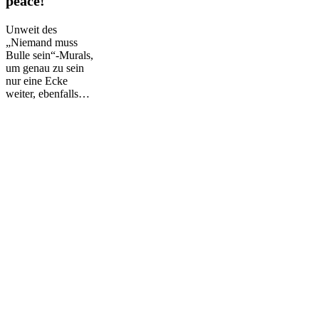
peace!
justice,
no
Unweit des
peace!
„Niemand muss
Bulle sein“-Murals,
um genau zu sein
nur eine Ecke
weiter, ebenfalls…