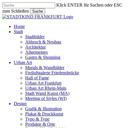
Skip
Klick ENTER für Suchen oder ESC
to
zum Schließen
Suche
main
Close
content
Search
search
Menu
Home
Stadt
Stadtbilder
Abbruch & Neubau
Architektur
Allgemeines
Gastro & Shopping
Urban Art
Murals & Wandbilder
Freiluftgalerie Friedensbrücke
Hall of Fame
Urban Art Frankfurt
Urban Art Rhein-Main
Stadt Wand Kunst (MA)
Meeting of Styles (WI)
Design
Grafik & Illustration
Plakat & Druckkunst
Typo & Type
Produkte & Orte