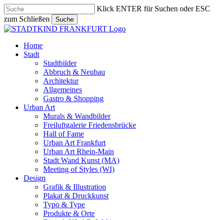
Skip
Klick ENTER für Suchen oder ESC
to
zum Schließen
Suche
main
Close
content
Search
search
Menu
Home
Stadt
Stadtbilder
Abbruch & Neubau
Architektur
Allgemeines
Gastro & Shopping
Urban Art
Murals & Wandbilder
Freiluftgalerie Friedensbrücke
Hall of Fame
Urban Art Frankfurt
Urban Art Rhein-Main
Stadt Wand Kunst (MA)
Meeting of Styles (WI)
Design
Grafik & Illustration
Plakat & Druckkunst
Typo & Type
Produkte & Orte