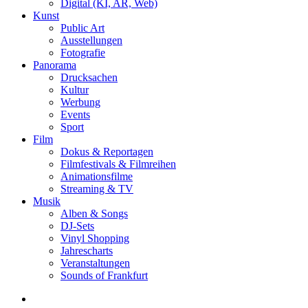
Digital (KI, AR, Web)
Kunst
Public Art
Ausstellungen
Fotografie
Panorama
Drucksachen
Kultur
Werbung
Events
Sport
Film
Dokus & Reportagen
Filmfestivals & Filmreihen
Animationsfilme
Streaming & TV
Musik
Alben & Songs
DJ-Sets
Vinyl Shopping
Jahrescharts
Veranstaltungen
Sounds of Frankfurt
search