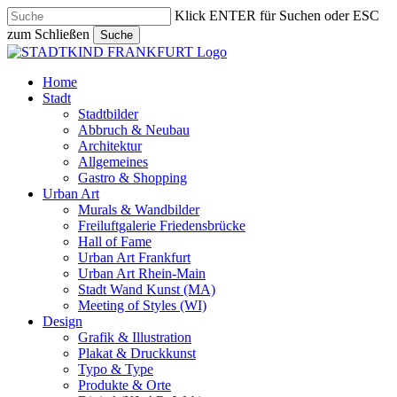
Skip
Klick ENTER für Suchen oder ESC
to
zum Schließen
Suche
main
Close
content
Search
search
Menu
Home
Stadt
Stadtbilder
Abbruch & Neubau
Architektur
Allgemeines
Gastro & Shopping
Urban Art
Murals & Wandbilder
Freiluftgalerie Friedensbrücke
Hall of Fame
Urban Art Frankfurt
Urban Art Rhein-Main
Stadt Wand Kunst (MA)
Meeting of Styles (WI)
Design
Grafik & Illustration
Plakat & Druckkunst
Typo & Type
Produkte & Orte