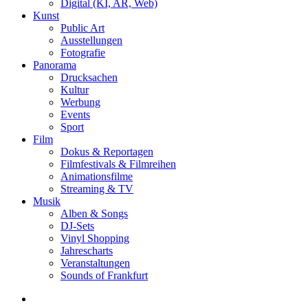
Digital (KI, AR, Web)
Kunst
Public Art
Ausstellungen
Fotografie
Panorama
Drucksachen
Kultur
Werbung
Events
Sport
Film
Dokus & Reportagen
Filmfestivals & Filmreihen
Animationsfilme
Streaming & TV
Musik
Alben & Songs
DJ-Sets
Vinyl Shopping
Jahrescharts
Veranstaltungen
Sounds of Frankfurt
search