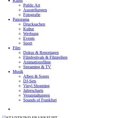
Kunst
Public Art
Ausstellungen
Fotografie
Panorama
Drucksachen
Kultur
Werbung
Events
Sport
Film
Dokus & Reportagen
Filmfestivals & Filmreihen
Animationsfilme
Streaming & TV
Musik
Alben & Songs
DJ-Sets
Vinyl Shopping
Jahrescharts
Veranstaltungen
Sounds of Frankfurt
search