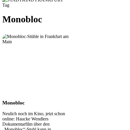
Tag
Monobloc
Monobloc
Monobloc
Neulich noch im Kino, jetzt schon
online: Haucke Wendlers
Dokumentarfilm über den
„Monobloc“-Stuhl kann in…