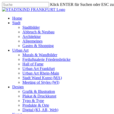
Skip
Klick ENTER für Suchen oder ESC zu
to
Close
main
Search
content
search
Menu
Home
Stadt
Stadtbilder
Abbruch & Neubau
Architektur
Allgemeines
Gastro & Shopping
Urban Art
Murals & Wandbilder
Freiluftgalerie Friedensbrücke
Hall of Fame
Urban Art Frankfurt
Urban Art Rhein-Main
Stadt Wand Kunst (MA)
Meeting of Styles (WI)
Design
Grafik & Illustration
Plakat & Druckkunst
Typo & Type
Produkte & Orte
Digital (KI, AR, Web)