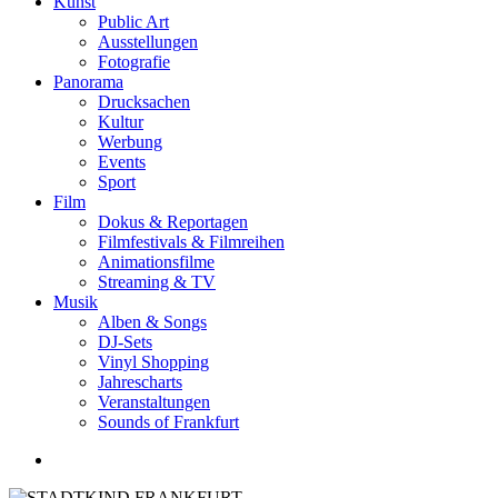
Kunst
Public Art
Ausstellungen
Fotografie
Panorama
Drucksachen
Kultur
Werbung
Events
Sport
Film
Dokus & Reportagen
Filmfestivals & Filmreihen
Animationsfilme
Streaming & TV
Musik
Alben & Songs
DJ-Sets
Vinyl Shopping
Jahrescharts
Veranstaltungen
Sounds of Frankfurt
search