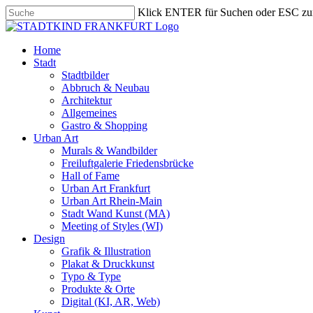
Skip
Klick ENTER für Suchen oder ESC zu
to
Close
main
Search
content
search
Menu
Home
Stadt
Stadtbilder
Abbruch & Neubau
Architektur
Allgemeines
Gastro & Shopping
Urban Art
Murals & Wandbilder
Freiluftgalerie Friedensbrücke
Hall of Fame
Urban Art Frankfurt
Urban Art Rhein-Main
Stadt Wand Kunst (MA)
Meeting of Styles (WI)
Design
Grafik & Illustration
Plakat & Druckkunst
Typo & Type
Produkte & Orte
Digital (KI, AR, Web)