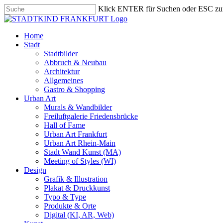
Skip
Klick ENTER für Suchen oder ESC zu
to
Close
main
Search
content
search
Menu
Home
Stadt
Stadtbilder
Abbruch & Neubau
Architektur
Allgemeines
Gastro & Shopping
Urban Art
Murals & Wandbilder
Freiluftgalerie Friedensbrücke
Hall of Fame
Urban Art Frankfurt
Urban Art Rhein-Main
Stadt Wand Kunst (MA)
Meeting of Styles (WI)
Design
Grafik & Illustration
Plakat & Druckkunst
Typo & Type
Produkte & Orte
Digital (KI, AR, Web)