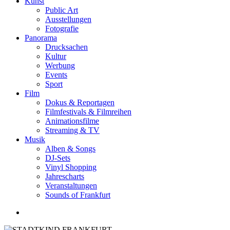
Kunst
Public Art
Ausstellungen
Fotografie
Panorama
Drucksachen
Kultur
Werbung
Events
Sport
Film
Dokus & Reportagen
Filmfestivals & Filmreihen
Animationsfilme
Streaming & TV
Musik
Alben & Songs
DJ-Sets
Vinyl Shopping
Jahrescharts
Veranstaltungen
Sounds of Frankfurt
search