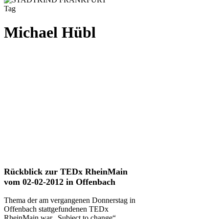
Tag
Michael Hübl
Rückblick
Rückblick zur TEDx RheinMain
zur
vom 02-02-2012 in Offenbach
TEDx
RheinMain
Thema der am vergangenen Donnerstag in
vom
Offenbach stattgefundenen TEDx
02-
RheinMain war „Subject to change“,