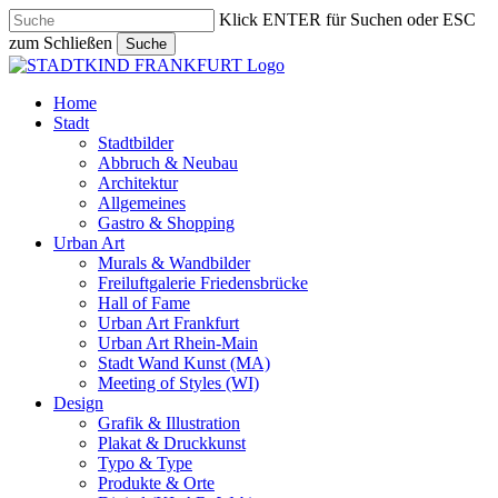
Skip
Klick ENTER für Suchen oder ESC
to
zum Schließen
Suche
main
Close
content
Search
search
Menu
Home
Stadt
Stadtbilder
Abbruch & Neubau
Architektur
Allgemeines
Gastro & Shopping
Urban Art
Murals & Wandbilder
Freiluftgalerie Friedensbrücke
Hall of Fame
Urban Art Frankfurt
Urban Art Rhein-Main
Stadt Wand Kunst (MA)
Meeting of Styles (WI)
Design
Grafik & Illustration
Plakat & Druckkunst
Typo & Type
Produkte & Orte