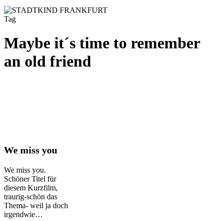
Tag
Maybe it´s time to remember
an old friend
We
We miss you
miss
you
We miss you.
Schöner Titel für
diesem Kurzfilm,
traurig-schön das
Thema- weil ja doch
irgendwie…