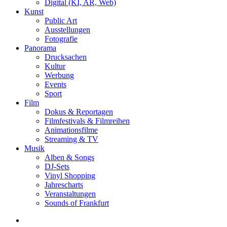
Digital (KI, AR, Web)
Kunst
Public Art
Ausstellungen
Fotografie
Panorama
Drucksachen
Kultur
Werbung
Events
Sport
Film
Dokus & Reportagen
Filmfestivals & Filmreihen
Animationsfilme
Streaming & TV
Musik
Alben & Songs
DJ-Sets
Vinyl Shopping
Jahrescharts
Veranstaltungen
Sounds of Frankfurt
search