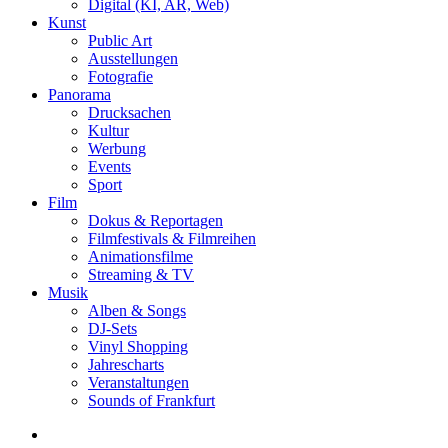
Digital (KI, AR, Web)
Kunst
Public Art
Ausstellungen
Fotografie
Panorama
Drucksachen
Kultur
Werbung
Events
Sport
Film
Dokus & Reportagen
Filmfestivals & Filmreihen
Animationsfilme
Streaming & TV
Musik
Alben & Songs
DJ-Sets
Vinyl Shopping
Jahrescharts
Veranstaltungen
Sounds of Frankfurt
search