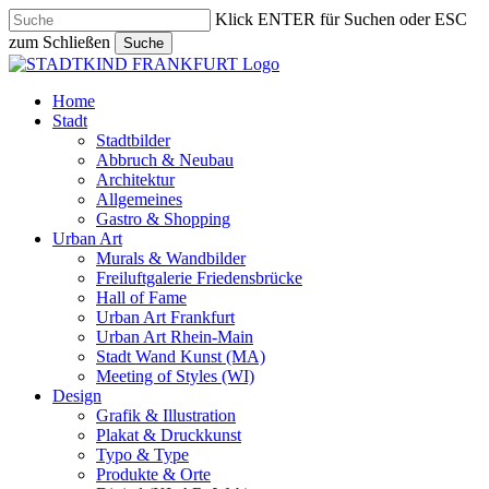
Skip
Klick ENTER für Suchen oder ESC
to
zum Schließen
Suche
main
Close
content
Search
search
Menu
Home
Stadt
Stadtbilder
Abbruch & Neubau
Architektur
Allgemeines
Gastro & Shopping
Urban Art
Murals & Wandbilder
Freiluftgalerie Friedensbrücke
Hall of Fame
Urban Art Frankfurt
Urban Art Rhein-Main
Stadt Wand Kunst (MA)
Meeting of Styles (WI)
Design
Grafik & Illustration
Plakat & Druckkunst
Typo & Type
Produkte & Orte