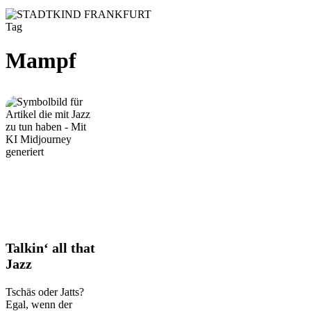
Tag
Mampf
Talkin‘
Talkin‘ all that
all
Jazz
that
Jazz
Tschäs oder Jatts?
Egal, wenn der