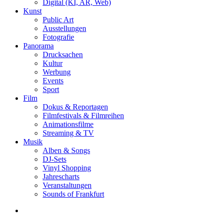
Digital (KI, AR, Web)
Kunst
Public Art
Ausstellungen
Fotografie
Panorama
Drucksachen
Kultur
Werbung
Events
Sport
Film
Dokus & Reportagen
Filmfestivals & Filmreihen
Animationsfilme
Streaming & TV
Musik
Alben & Songs
DJ-Sets
Vinyl Shopping
Jahrescharts
Veranstaltungen
Sounds of Frankfurt
search