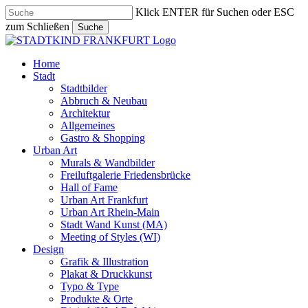
Skip
Klick ENTER für Suchen oder ESC
to
zum Schließen
Suche
main
Close
content
Search
search
Menu
Home
Stadt
Stadtbilder
Abbruch & Neubau
Architektur
Allgemeines
Gastro & Shopping
Urban Art
Murals & Wandbilder
Freiluftgalerie Friedensbrücke
Hall of Fame
Urban Art Frankfurt
Urban Art Rhein-Main
Stadt Wand Kunst (MA)
Meeting of Styles (WI)
Design
Grafik & Illustration
Plakat & Druckkunst
Typo & Type
Produkte & Orte