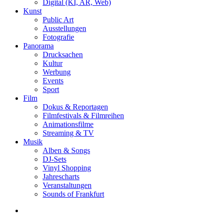
Digital (KI, AR, Web)
Kunst
Public Art
Ausstellungen
Fotografie
Panorama
Drucksachen
Kultur
Werbung
Events
Sport
Film
Dokus & Reportagen
Filmfestivals & Filmreihen
Animationsfilme
Streaming & TV
Musik
Alben & Songs
DJ-Sets
Vinyl Shopping
Jahrescharts
Veranstaltungen
Sounds of Frankfurt
search