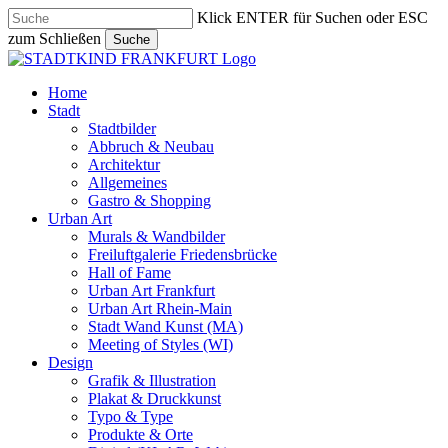
Skip
Klick ENTER für Suchen oder ESC
to
zum Schließen
Suche
main
Close
content
Search
search
Menu
Home
Stadt
Stadtbilder
Abbruch & Neubau
Architektur
Allgemeines
Gastro & Shopping
Urban Art
Murals & Wandbilder
Freiluftgalerie Friedensbrücke
Hall of Fame
Urban Art Frankfurt
Urban Art Rhein-Main
Stadt Wand Kunst (MA)
Meeting of Styles (WI)
Design
Grafik & Illustration
Plakat & Druckkunst
Typo & Type
Produkte & Orte