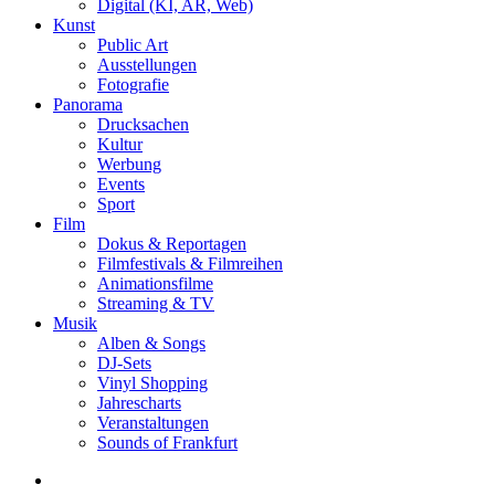
Digital (KI, AR, Web)
Kunst
Public Art
Ausstellungen
Fotografie
Panorama
Drucksachen
Kultur
Werbung
Events
Sport
Film
Dokus & Reportagen
Filmfestivals & Filmreihen
Animationsfilme
Streaming & TV
Musik
Alben & Songs
DJ-Sets
Vinyl Shopping
Jahrescharts
Veranstaltungen
Sounds of Frankfurt
search