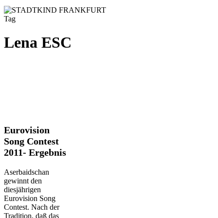
Tag
Lena ESC
Eurovision
Eurovision
Song
Song Contest
Contest
2011- Ergebnis
2011-
Ergebnis
Aserbaidschan
gewinnt den
diesjährigen
Eurovision Song
Contest. Nach der
Tradition, daß das