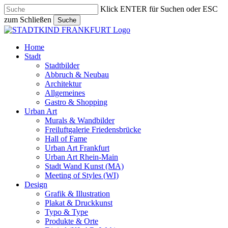
Skip
Klick ENTER für Suchen oder ESC
to
zum Schließen
Suche
main
Close
content
Search
search
Menu
Home
Stadt
Stadtbilder
Abbruch & Neubau
Architektur
Allgemeines
Gastro & Shopping
Urban Art
Murals & Wandbilder
Freiluftgalerie Friedensbrücke
Hall of Fame
Urban Art Frankfurt
Urban Art Rhein-Main
Stadt Wand Kunst (MA)
Meeting of Styles (WI)
Design
Grafik & Illustration
Plakat & Druckkunst
Typo & Type
Produkte & Orte